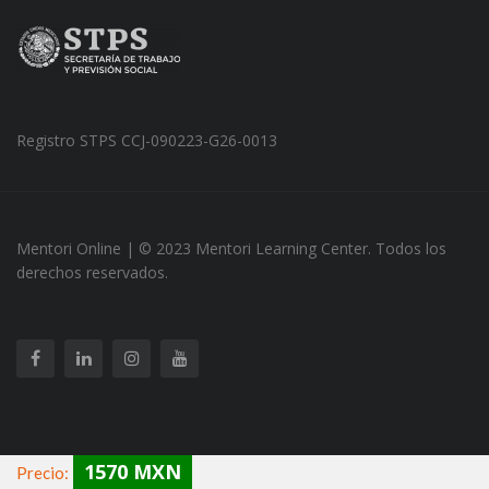
Registro STPS CCJ-090223-G26-0013
Mentori Online | © 2023 Mentori Learning Center. Todos los
derechos reservados.
1570 MXN
Precio: