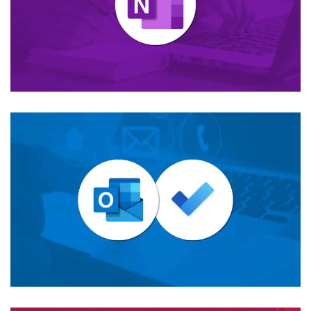
OneNote
calendarios de tus colaboradores.
Lleva un seguimiento sencillo de tus emails y gestiona
Outlook