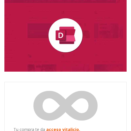
con tus colaboradores.
Ubica de manera instantánea los archivos que compartes
Delve
Tu compra te da
acceso vitalicio.