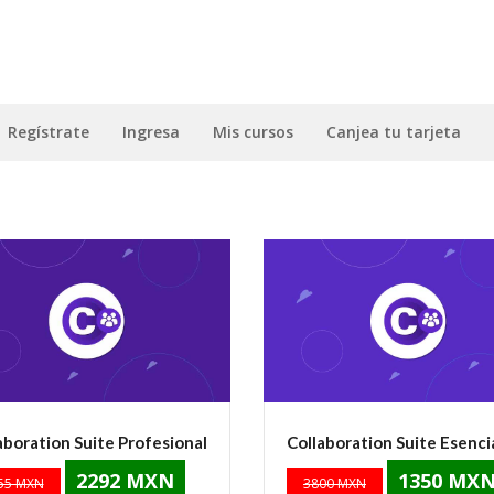
Regístrate
Ingresa
Mis cursos
Canjea tu tarjeta
aboration Suite Profesional
Collaboration Suite Esenci
2292 MXN
1350 MX
55 MXN
3800 MXN