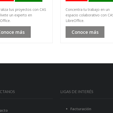
raliza tus proyectos con CAS
Concentra tu trabajo en un
élvete un experto en
espacio colaborativo con CA
Office.
LibreOffice.
Conoce más
Conoce más
CTANOS
LIGAS DE INTERÉS
Facturación
acto